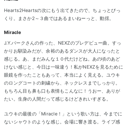
Hearts2Heartsの次にもう出てきたので、ちょっとびっ
くり。まさか2～３曲ではあるまいねーっと、動揺。
Miracle
J.Y.パークさんの作った、NEXZのプレデビュー曲。すっ
かりお馴染みだが、余裕のあるダンスが大人になったと
感じる。あ、まだみんな１０代だけどね。あの頃のあど
けない感じと、今日は一味違う！私がNEXZを見るために
眼鏡を作ったこともあって、本当によく見える。ユウキ
のロングコートの刺繍から、ネックレスまでしっかり。
もちろん目も鼻も口も表情もこんなに！うおー、ありが
たい。生身の人間だって感じるけどきれいすぎる。
ユウキの最後の「Miracle！」という歌い方は、今までに
ないシャウトのような感じ。会場に響き渡る。ライブ感