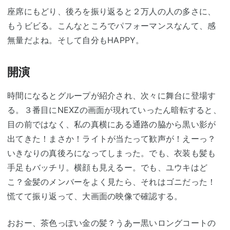
座席にもどり、後ろを振り返ると２万人の人の多さに、
もうビビる。こんなところでパフォーマンスなんて、感
無量だよね。そして自分もHAPPY。
開演
時間になるとグループが紹介され、次々に舞台に登場す
る。３番目にNEXZの画面が現れていったん暗転すると、
目の前ではなく、私の真横にある通路の脇から黒い影が
出てきた！まさか！ライトが当たって歓声が！えーっ？
いきなりの真後ろになってしまった。でも、衣装も髪も
手足もバッチリ。横顔も見えるー。でも、ユウキはど
こ？金髪のメンバーをよく見たら、それはゴニだった！
慌てて振り返って、大画面の映像で確認する。
おおー、茶色っぽい金の髪？うあー黒いロングコートの