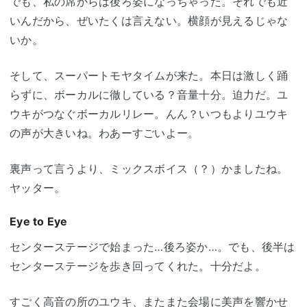
でも、私の席からは後ろ姿になっちゃった。それでも近
いんだから、ぜいたくは言えない。横顔が見えるじゃな
いか。
そして、スーパートモヤタイムが来た。本日は激しく踊
らずに、ボーカルに徹している？音量十分。迫力だ。ユ
ウキがつなぐボーカルリレー。んん？いつもよりユウキ
の声が大きいね。わあーすごいよー。
裏声って言うより、ミックスボイス（？）かましたね。
ヤッター。
Eye to Eye
センターステージで始まった…後ろ姿か…。でも、後半は
センターステージを歩き回ってくれた。十分だよ。
すごく高音の所のユウキ、またまた会場に美声を響かせ