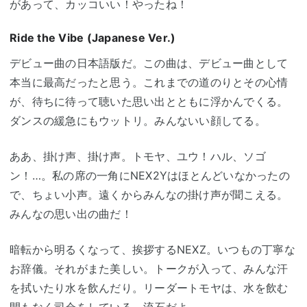
があって、カッコいい！やったね！
Ride the Vibe (Japanese Ver.)
デビュー曲の日本語版だ。この曲は、デビュー曲として
本当に最高だったと思う。これまでの道のりとその心情
が、待ちに待って聴いた思い出とともに浮かんでくる。
ダンスの緩急にもウットリ。みんないい顔してる。
ああ、掛け声、掛け声。トモヤ、ユウ！ハル、ソゴ
ン！…。私の席の一角にNEX2Yはほとんどいなかったの
で、ちょい小声。遠くからみんなの掛け声が聞こえる。
みんなの思い出の曲だ！
暗転から明るくなって、挨拶するNEXZ。いつもの丁寧な
お辞儀。それがまた美しい。トークが入って、みんな汗
を拭いたり水を飲んだり。リーダートモヤは、水を飲む
間もなく司会をしている。流石だよ。