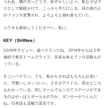
うわあ、隣の方へどうぞ。恥ずかしいよー。私なぞはマ
スクして眼鏡かけて、こっそり手だけふる。目の前の人
がファンサ直撃され、よろよろと崩れ落ちていた。
ユウキも真似してくださーい。私に。
KEY（SHINee）
2008年デビュー。超ベテランだね。2014年からは５年
連続で東京ドームでライブ。兵役を終えてソロ活動も行
っている。
すごいベテラン。でも、私からすればもちろんお若い
人。可愛いしカッコいい。さすがアイドル。見せどころ
もわかっている。同じチームでもソロでステージができ
るのはやっぱりボーカルの力か。ダンサーがつくんだ
ね。日本語も流暢で流石です。